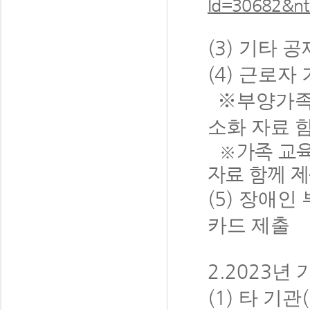
Id=30682&n
(3)
기타 공
(4)
근로자 
※
부양가족
소화 자료 
※
가족 교육
자료 함께 
(5)
장애인 
카드 제출
2.2023
년 
(1)
(
타 기관