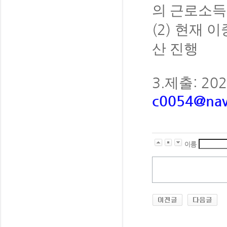
의 근로소득
(2)
현재 이
산 진행
3.
: 20
제출
c0054@nav
이름