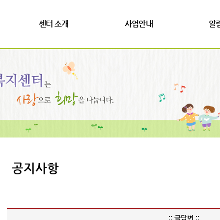
센터 소개
사업안내
알
공지사항
:: 글답변 ::